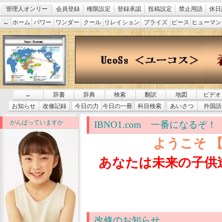
管理人オンリー
会員登録
権限設定
登録承認
投稿設定
禁止用語
休日
←
ホーム
パワー
ワンダー
クール
リレイション
プライズ
ピース
ヒューマン
←
辞書
辞典
検索
翻訳
地図
ビデオ
お知らせ
改修記録
今日の力
今日の一冊
科目検索
あいさつ
外国語
がんばっていますか
IBNO1.com 一番になるぞ！
ようこそ 【
あなたは未来の子供
改修のお知らせ