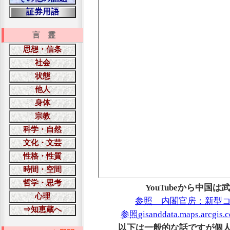
言 霊
YouTubeから中国
参照 内閣官房：新型
参照gisanddata.maps.arcgis.
以下は一般的な話ですが個人でで