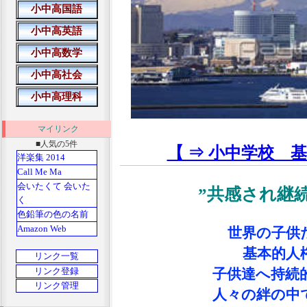
マイリンク
■人気の5件
【 ⇒ 小中学校 
洋楽集 2014
Call Me Ma
会いたくて 会いた
”共感され継
く
色鉛筆の色の名前
Amazon Web
世界の子供
基本的人
子供達へ持続
人々の絆の中